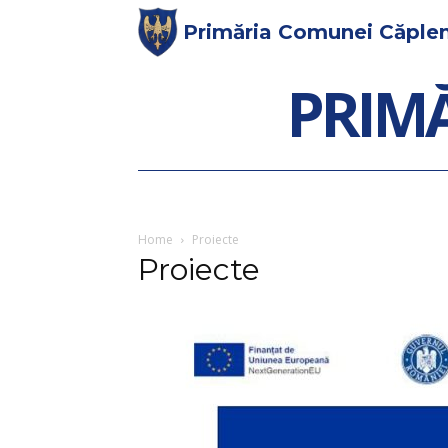
Primăria Comunei Căplen
PRIMĂ
Home
Proiecte
Proiecte